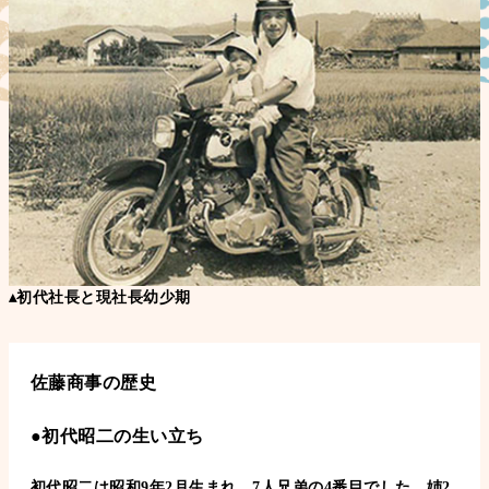
▴初代社長と現社長幼少期
佐藤商事の歴史
●初代昭二の生い立ち
初代昭二は昭和9年2月生まれ。7人兄弟の4番目でした。姉2