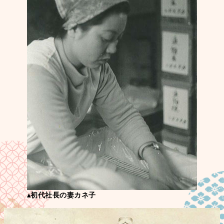
▴初代社長の妻カネ子