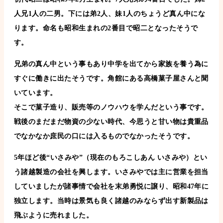
人兄1人の二男。下には弟2人、妹1人のちょうど真ん中にな
ります。命名も昭和生まれの2番目で昭二となったそうで
す。
兄弟の真ん中という事もあり中学を出てから家族を養う為に
すぐに働きに出たそうです。角館にある高橋菓子屋さんと聞
いています。
そこで菓子造り、販売等のノウハウを学んだという事です。
戦後のまだまだ物資の少ない時代、今思うと甘い物は貴重品
でなかなか庶民の口には入るものでなかったそうです。
5年ほど後“いさみや”（現在のもろこしあん いさみや）とい
う諸越製造の会社を興します。いさみやでは主に営業を担当
していましたが諸事情で会社を末弟勇悦に譲り、昭和47年に
独立します。当時は景気も良く諸越のみならず出す新製品は
飛ぶように売れました。